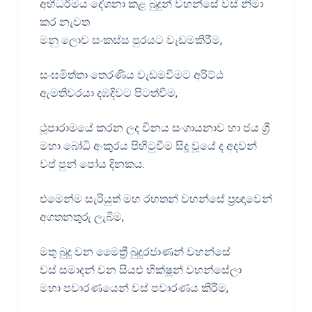
අභීධර්මය දේශනා කළ බුදුන් වහන්සේ වස් නිමා
කර නැවත
මනු ලොව සංකස්ස පුරයට වැඩමකිරීම,
සංඝමිත්තා තෙරණිය වැඩමවීමට අරිට්ඨ
ඇමතිවරයා දඹදිවට පිටත්වීම,
ථූපාරාමයේ කරන ලද විනය සංගායනාව හා ජය ශ්‍රී
මහා බෝධි අංකුරය පිහිටුවීම සිදූ වූයේ ද අදවන්
වප් පුන් පෝය දිනකය.
එමෙන්ම සැරියුත් මහ රහතන් වහන්සේ ප්‍රඥාවෙන්
අගතනතුරු ලැබීම,
මතු බුදු වන මෛත්‍රී බුදුරජාණන් වහන්සේ
වස් සමාදන් වන සියළු භික්ෂූන් වහන්සේලා
මහා පවාරණයෙන් වස් පවාරණය කිරීම,