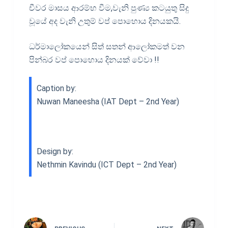
චීවර මාසය ආරම්භ වීම,වැනි පුණ්‍ය කටයුතු සිදු
වූයේ අද වැනි උතුම් වප් පොහොය දිනයකයි.
ධර්මාලෝකයෙන් සිත් සතන් ආලෝකමත් වන
පින්බර වප් පොහොය දිනයක් වේවා !!
Caption by:
Nuwan Maneesha (IAT Dept – 2nd Year)
Design by:
Nethmin Kavindu (ICT Dept – 2nd Year)