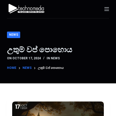
S
k
i
p
t
NEWS
o
c
උතුම් වප් පොහොය
o
ON
OCTOBER 17, 2024
IN
NEWS
n
t
HOME
NEWS
උතුම් වප් පොහොය
e
n
t