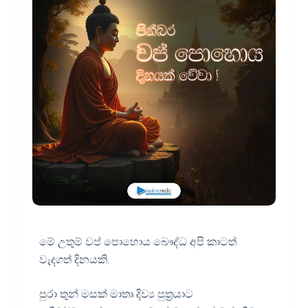
මේ උතුම් වප් පොහොය බෞද්ධ අපි කාටත්
වැදගත් දිනයකි.
පුරා තුන් මසක් මාතෘ දිව්‍ය පුත්‍රයාට