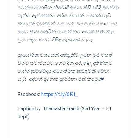
මෙන්ම මානසික නිරෝගීතාවය නිසි පරිදි පවත්වා
ගැනීම ඇත්තෙන්ම අභියෝගයක්. එහෙත් වැඩි
කාලයක් ඉඩකඩක් නොයන මේ යෝග ව්‍යායාමය
ඔබට දවස සතුටින් ගෙවන්නට අවශ්‍ය පණ නළ
ලබා දෙන බවට කිසිදු සැකයක් නැහැ.
ප්‍රායෝගික වශයෙන් අත්දැකීම් ලබන මුළු මහත්
විශ්ව සමාජයටම හෙට දින අරුණලු දකින්නට
යෝග ක්‍රමවේදය අධ්‍යාත්මික කඩඉමක් වේවා
යැයි අදවන් දිනෙක ප්‍රාර්ථනා එක් කරමු..❤
Facebook:
https://t.ly/6l9I_
Caption by: Thamasha Erandi (2nd Year – ET
dept)