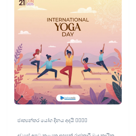
ජාත්‍යන්තර යෝග දිනය අදයි 🧎‍♀💆‍♀
දවසේ අපට කළයුතු දහසක් රාජකාරී මැද කායික