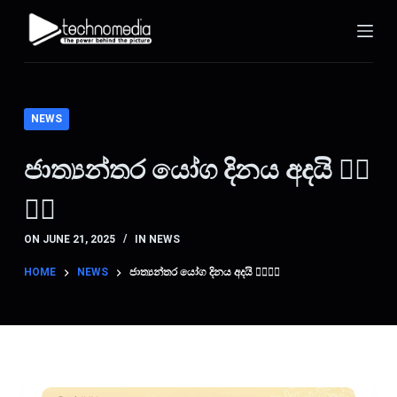
S
k
i
p
t
NEWS
o
c
ජාත්‍යන්තර යෝග දිනය අදයි 🧎‍♀
o
💆‍♀
n
t
ON
JUNE 21, 2025
IN
NEWS
e
n
HOME
NEWS
ජාත්‍යන්තර යෝග දිනය අදයි 🧎‍♀💆‍♀
t