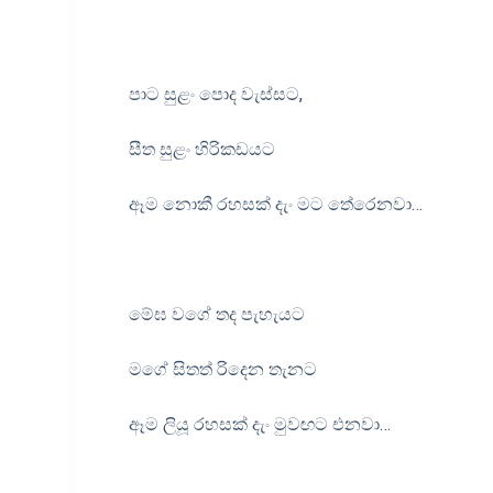
පාට සුළං පොද වැස්සට,
සීත සුළං හිරිකඩයට
ඈම නොකී රහසක් දැං මට තේරෙනවා…
මේඝ වගේ තද පැහැයට
මගේ සිතත් රිදෙන තැනට
ඈම ලියූ රහසක් දැං මුවඟට එනවා…