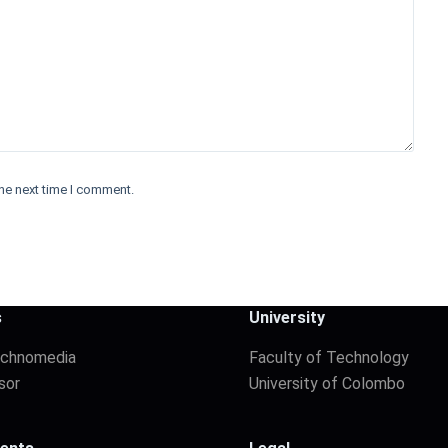
he next time I comment.
s
University
echnomedia
Faculty of Technology
sor
University of Colombo