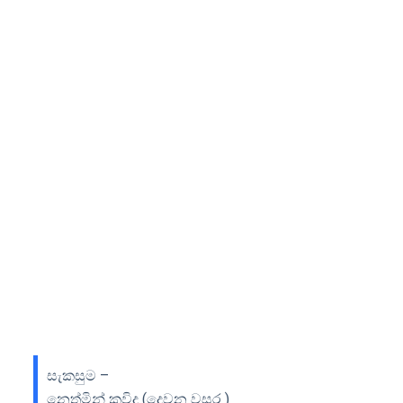
සැකසුම –
නෙත්මින් කවිදු (දෙවන වසර )