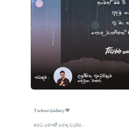
𝓣𝓮𝓬𝓱𝓷𝓸 𝓖𝓪𝓵𝓵𝓮𝓻𝔂 💙
අපට නොකී පොද වැස්ස…