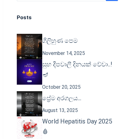
Posts
ගිලිහුණ පෙම
November 14, 2025
සුභ දීපවාලී දිනයක් වේවා..!
🪔
October 20, 2025
ප්‍රේම අරගලය…
August 13, 2025
World Hepatitis Day 2025
🩸