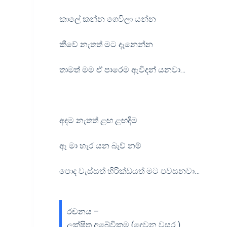
කාලේ කන්න ගෙවිලා යන්න
කීවේ නැතත් මට දැනෙන්න
තාමත් මම ඒ පාරෙම ඇවිදන් යනවා…
අදම නැතත් ළඟ ළඟදිම
ඈ මා හැර යන බැව් නම්
පොද වැස්සත් හිරික්ඩයත් මට පවසනවා…
රචනය –
ලක්ෂිත අබේවික්‍රම (දෙවන වසර )