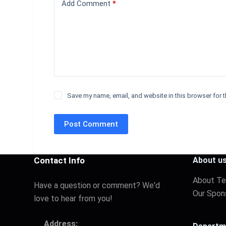
Add Comment
*
Save my name, email, and website in this browser for t
Post Comment
Contact Info
About u
About T
Have a question or comment? We'd
Our Spon
love to hear from you!
Address: