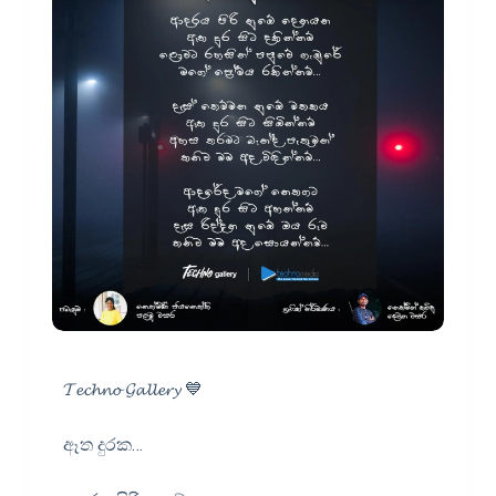
𝓣𝓮𝓬𝓱𝓷𝓸 𝓖𝓪𝓵𝓵𝓮𝓻𝔂 💙
ඈත දුරක…