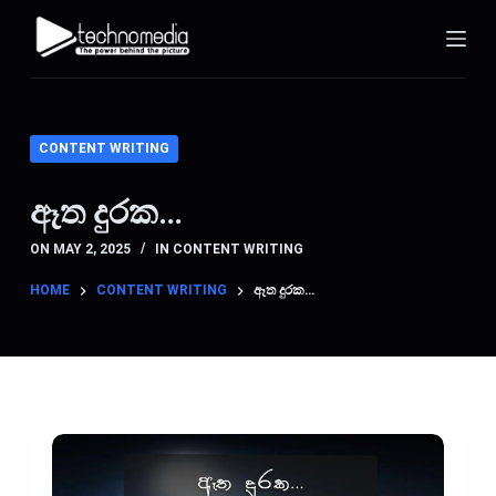
S
k
i
p
t
CONTENT WRITING
o
c
ඈත දුරක…
o
ON
MAY 2, 2025
IN
CONTENT WRITING
n
t
HOME
CONTENT WRITING
ඈත දුරක…
e
n
t