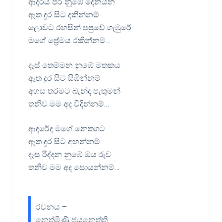
ආදරය පිරි නුඹේ දෙනයන
ඈත දුර සිට දකින්නම්
ලොවට රහසින් පපුවේ ගැඹුරේ
මගේ ප්‍රේමය රකින්නම්…
දෑස් තෙම්මන නුඹේ මතකය
ඈත දුර සිට සිඹින්නම්
අහස තරමට බැන්ද පැතුමන්
තනිව මම අද විදින්නම්…
ආදරේද මගේ නෙතගට
ඈත දුර සිට අහන්නම්
දෑස රිද්දන නුඹේ ඔය රුව
තනිව මම අද සොයන්නම්…
රචනය –
නෙත්මිණි ජයනෙත්ති