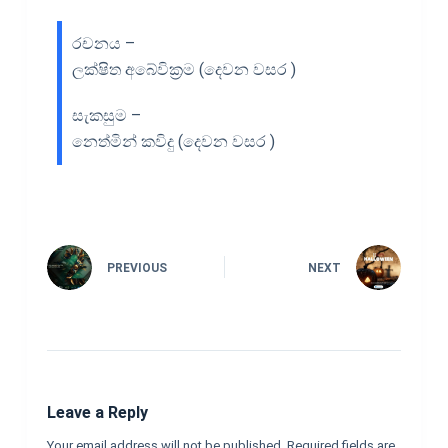
රචනය –
ලක්ෂිත අබේවික්‍රම (දෙවන වසර )
සැකසුම –
නෙත්මින් කවිදු (දෙවන වසර )
PREVIOUS
NEXT
Leave a Reply
Your email address will not be published.
Required fields are