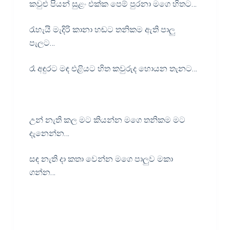
කවුළු පියන් සුළං එක්ක පෙම් පුරනා මගෙ හිතට…
රැහැයි මැදිරි කානා හඬට තනිකම ඇති පාලු
පැලට…
රෑ අඳුරට මඳ එළියට හිත කවුරුද හොයන තැනට…
උන් නැති කල මට කියන්න මගෙ තනිකම මට
දැනෙන්න…
සඳ නැති දා කතා වෙන්න මගෙ පාලුව මකා
ගන්න…