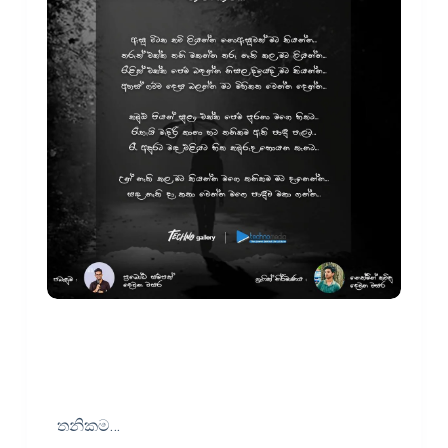
තනිකම…