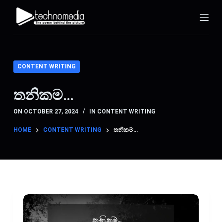
S
k
i
p
t
CONTENT WRITING
o
c
තනිකම…
o
ON
OCTOBER 27, 2024
IN
CONTENT WRITING
n
t
HOME
CONTENT WRITING
තනිකම…
e
n
t