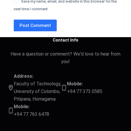
Save my name, email, and website in this browser for the
next time I comment.
Post Comment
Contact Info
Have a question or comment? We'd love to hear from
you!
Address:
Faculty of Technology,
Mobile:
University of Colombo,
+94 77 373 0585
Pitipana, Homagama
Mobile:
+94 77 763 6478