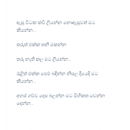
ඇසූ විටක කවි ලියන්න නොඇසූවත් මට
කියන්න…
තරුත් එක්ක තනි මකන්න
තරු නැති කල මට ලියන්න…
රැළිත් එක්ක පෙම් බඳින්න නිසල දියෙදි මට
කියන්න…
අහස් ගව්ව දෙස බලන්න මට මිහිකත වෙන්න
දෙන්න…