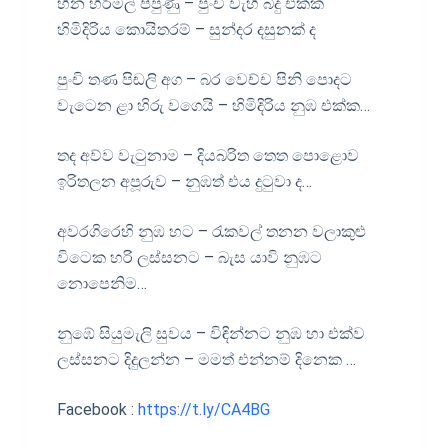
හීන හිරිමල් පිපුණු – පුංචි වැහි බිදු එක්ක
හිමිදිරිය කොයිතරම් – සුන්දර දසුනක් ද
පුංචි තණ පිඬලි අග – බර වෙච්ච පිනි පොදට
වැටෙන ළා හිරු වගෙයි – හිමිදිරිය නුඹ එක්ක…
තද අව්ව වැටුනාම – දියබරිත තෙත පොළොව
ඉරිතලන අපූරුව – නුඹත් එය දුටුවා ද…
අවරගිරෙහි නුඹ හට – රැකවල් තනන වලාකුළු
විටෙක හරි ලස්සනට – බැස යාවි නුඹට
නොපෙනිම…
නුඹේ සියුමැලි සුවය – විඳින්නට නුඹ හා එක්ව
ලස්සනට දිදුලන්න – මමත් එන්නම් දිනෙක …
Facebook :
https://t.ly/CA4BG