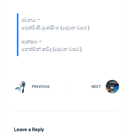
රචනය –
මෙත්මිණී මුණසිංහ (දෙවන වසර )
සැකසුම –
නෙත්මින් කවිදු (දෙවන වසර )
PREVIOUS
NEXT
Leave a Reply