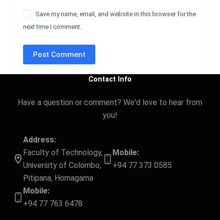
Save my name, email, and website in this browser for the
next time I comment.
Post Comment
Contact Info
Have a question or comment? We'd love to hear from
you!
Address:
Faculty of Technology,
Mobile:
University of Colombo,
+94 77 373 0585
Pitipana, Homagama
Mobile:
+94 77 763 6478