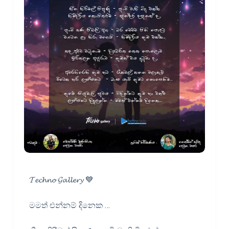
𝓣𝓮𝓬𝓱𝓷𝓸 𝓖𝓪𝓵𝓵𝓮𝓻𝔂 💙
මමත් එන්නම් දිනෙක …