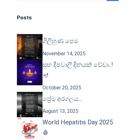
Posts
ගිලිහුණ පෙම
November 14, 2025
සුභ දීපවාලී දිනයක් වේවා..!
🪔
October 20, 2025
ප්‍රේම අරගලය…
August 13, 2025
World Hepatitis Day 2025
🩸