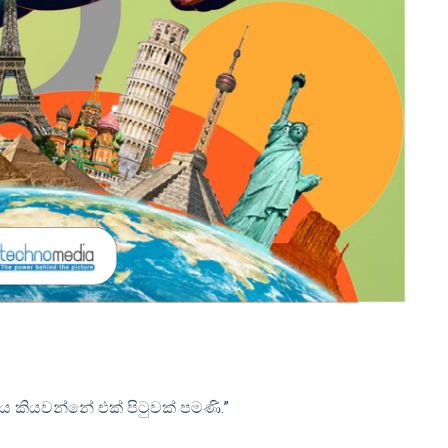
ියවන්නේ එක් පිටුවක් පමණි.”