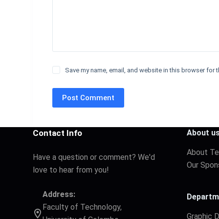
Save my name, email, and website in this browser for t
Post Comment
Contact Info
About u
About T
Have a question or comment? We'd
Our Spon
love to hear from you!
Address:
Departm
Faculty of Technology,
Graphic 