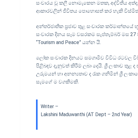
සංචාරය වූ කලී නොමැකෙන මතක, අද්විතීය අත්දැක
ආකාරවලින් ජීවිතය පොහොසත් කර හැකි විස්මිත ව
අන්තර්ජාතික ප්‍රජාව තුළ සංචාරක කර්මාන්තයේ 
සංචාරක දිනය සෑම වසරකම සැප්තැම්බර් මස 27
“Tourism and Peace” යන්න යි.
ලෝක සංචාරක දිනයට සමගාමීව විවිධ රටවල විවි
පිළිබඳව දැනුවත් කිරීම් ලබා දෙයි. ශ්‍රී ලංකාව
උරුමයන් හා අනන්‍යතාව ද රැක ගනිමින් ශ්‍රී ලං
සැමගේ ම වගකීමකි.
Writer –
Lakshini Maduwanthi (AT Dept – 2nd Year)