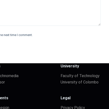
he next time I comment.
s
University
echnomedia
Faculty of Technology
sor
University of Colombo
ents
Legal
Design
Privacy Policy