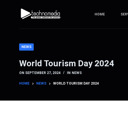
S
k
HOME
SER
i
p
t
o
NEWS
c
o
World Tourism Day 2024
n
t
ON
SEPTEMBER 27, 2024
IN
NEWS
e
HOME
NEWS
WORLD TOURISM DAY 2024
n
t