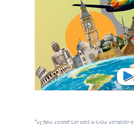
“ලෝකය පොතක් වන අතර සංචාරය නොකරන අය ක