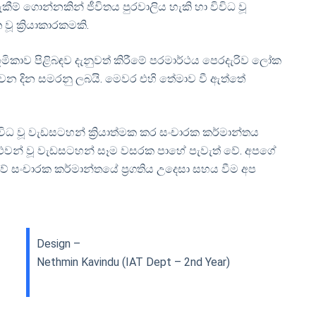
ීම් ගොන්නකින් ජීවිතය පුරවාලිය හැකි හා විවිධ වූ
ූ ක්‍රියාකාරකමකි.
භූමිකාව පිළිබඳව දැනුවත් කිරීමේ පරමාර්ථය පෙරදැරිව ලෝක
 වන දින සමරනු ලබයි. මෙවර එහි තේමාව වී ඇත්තේ
ධ වූ වැඩසටහන් ක්‍රියාත්මක කර සංචාරක කර්මාන්තය
 තුළ ද එවන් වූ වැඩසටහන් සෑම වසරක පාහේ පැවැත් වේ. අපගේ
කාවේ සංචාරක කර්මාන්තයේ ප්‍රගතිය උදෙසා සහය වීම අප
Design –
Nethmin Kavindu (IAT Dept – 2nd Year)