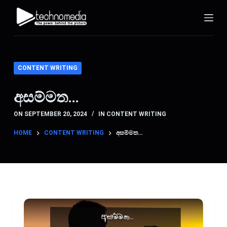
S
k
i
p
t
CONTENT WRITING
o
c
අසම්මත…
o
ON
SEPTEMBER 20, 2024
IN
CONTENT WRITING
n
t
HOME
CONTENT WRITING
අසම්මත…
e
n
t