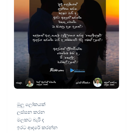
මුලු ලෝකයක්
ලස්සන කරන
මලකට බැරි ද
ඉරට ආදරේ කරන්න