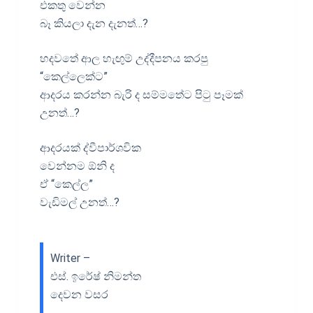
එකතු වෙන්න
බෑ කියලා දැන දැනත්…?
හදවතේ ආල හැඟුම් උද්දීපනය කරපු
“කෙල්ලෙක්ට”
ආදරය කරන්න බැරි ද සම්මතේට පිටු පෑමක්
උනත්…?
ආදරයක් ද්වීපාර්ශවික
වෙන්නම ඕනි ද
ඒ “කෙල්ල”
වැඩිමල් උනත්…?
Writer –
එස්. ඉරේෂ් නිමන්ත
දෙවන වසර